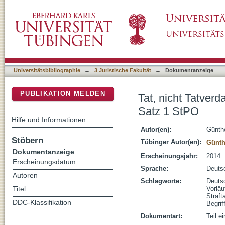
Tat, nicht Tatverdacht! : Bemerkungen zum T
DSpace Repositorium (Manakin basiert)
Universitätsbibliographie
→
3 Juristische Fakultät
→
Dokumentanzeige
PUBLIKATION MELDEN
Tat, nicht Tatver
Satz 1 StPO
Hilfe und Informationen
Autor(en):
Günth
Stöbern
Tübinger Autor(en):
Günth
Dokumentanzeige
Erscheinungsjahr:
2014
Erscheinungsdatum
Sprache:
Deuts
Autoren
Schlagworte:
Deuts
Vorlä
Titel
Straft
DDC-Klassifikation
Begrif
Dokumentart:
Teil e