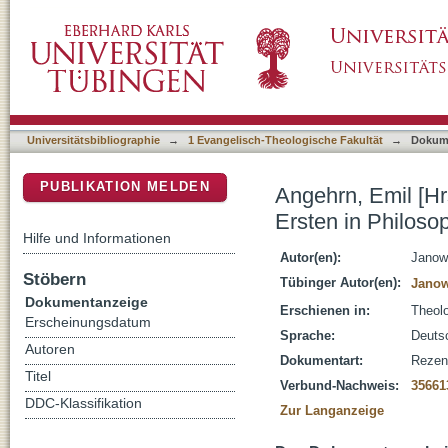
Angehrn, Emil [Hrsg.], Anfang und Ursprung 
DSpace Repositorium (Manakin basiert)
Kulturwissenschaft; [Rezension]
Universitätsbibliographie
→
1 Evangelisch-Theologische Fakultät
→
Dokum
PUBLIKATION MELDEN
Angehrn, Emil [Hr
Ersten in Philoso
Hilfe und Informationen
Autor(en):
Janow
Stöbern
Tübinger Autor(en):
Janow
Dokumentanzeige
Erschienen in:
Theolo
Erscheinungsdatum
Sprache:
Deuts
Autoren
Dokumentart:
Rezen
Titel
Verbund-Nachweis:
35661
DDC-Klassifikation
Zur Langanzeige