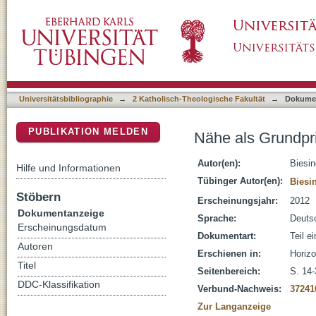
Nähe als Grundprinzip gelingender Pastoral
DSpace Repositorium (Manakin basiert)
Universitätsbibliographie
→
2 Katholisch-Theologische Fakultät
→
Dokume
PUBLIKATION MELDEN
Nähe als Grundpri
Autor(en):
Biesin
Hilfe und Informationen
Tübinger Autor(en):
Biesin
Stöbern
Erscheinungsjahr:
2012
Dokumentanzeige
Sprache:
Deuts
Erscheinungsdatum
Dokumentart:
Teil e
Autoren
Erschienen in:
Horizo
Titel
Seitenbereich:
S. 14-
DDC-Klassifikation
Verbund-Nachweis:
37241
Zur Langanzeige