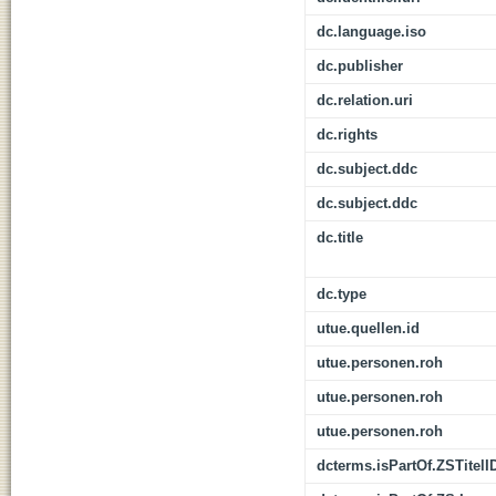
dc.language.iso
dc.publisher
dc.relation.uri
dc.rights
dc.subject.ddc
dc.subject.ddc
dc.title
dc.type
utue.quellen.id
utue.personen.roh
utue.personen.roh
utue.personen.roh
dcterms.isPartOf.ZSTitelI