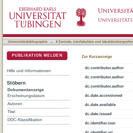
Is the C-terminal insertional signal in Gram-
DSpace Repositorium (Manakin basiert)
specific or not?
Universitätsbibliographie
→
8 Zentrale, interfakultäre und fakultätsübergreif
PUBLIKATION MELDEN
Zur Kurzanzeige
dc.contributor.author
Hilfe und Informationen
dc.contributor.author
Stöbern
dc.contributor.author
Dokumentanzeige
dc.date.accessioned
Erscheinungsdatum
Autoren
dc.date.available
Titel
dc.date.issued
DDC-Klassifikation
dc.identifier.issn
dc.identifier.uri