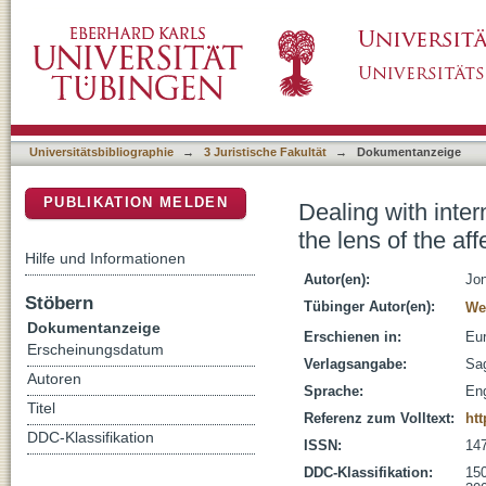
Dealing with international crimes in post-war 
DSpace Repositorium (Manakin basiert)
population
Universitätsbibliographie
→
3 Juristische Fakultät
→
Dokumentanzeige
PUBLIKATION MELDEN
Dealing with inter
the lens of the af
Hilfe und Informationen
Autor(en):
Jon
Stöbern
Tübinger Autor(en):
We
Dokumentanzeige
Erschienen in:
Eur
Erscheinungsdatum
Verlagsangabe:
Sag
Autoren
Sprache:
Eng
Titel
Referenz zum Volltext:
htt
DDC-Klassifikation
ISSN:
14
DDC-Klassifikation:
150