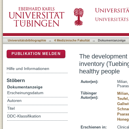
The development of the Tuebingen Cushing's d
DSpace Repositorium (Manakin basiert)
Part II: normative data from 1784 healthy pe
Universitätsbibliographie
→
4 Medizinische Fakultät
→
Dokumentanzeige
PUBLIKATION MELDEN
The development o
inventory (Tuebin
Hilfe und Informationen
healthy people
Stöbern
Autor(en):
Milian
Psaras
Dokumentanzeige
Erscheinungsdatum
Tübinger
Milia
Autor(en):
Teufel
Autoren
Gallwi
Titel
Schnau
Psaras
DDC-Klassifikation
Honeg
Erschienen in:
Clinica