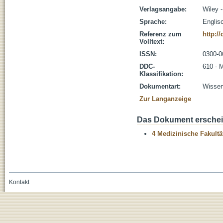
Verlagsangabe:
Wiley -
Sprache:
Englis
Referenz zum
http:/
Volltext:
ISSN:
0300-0
DDC-
610 - 
Klassifikation:
Dokumentart:
Wissens
Zur Langanzeige
Das Dokument erschein
4 Medizinische Fakultä
Kontakt