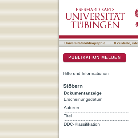
Role of recently evolved
DSpace Repositorium (Manakin b
damage
Universitätsbibliographie
→
8 Zentrale, in
PUBLIKATION MELDEN
Hilfe und Informationen
Stöbern
Dokumentanzeige
Erscheinungsdatum
Autoren
Titel
DDC-Klassifikation