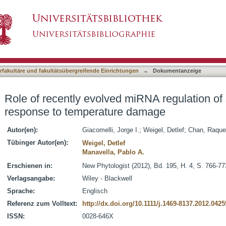
 miRNA regulation of sunflower HaWRKY6 in re
asiert)
terfakultäre und fakultätsübergreifende Einrichtungen
→
Dokumentanzeige
Role of recently evolved miRNA regulation 
response to temperature damage
Autor(en):
Giacomelli, Jorge I.
;
Weigel, Detlef
;
Chan, Raquel
Tübinger Autor(en):
Weigel, Detlef
Manavella, Pablo A.
Erschienen in:
New Phytologist (2012), Bd. 195, H. 4, S. 766-77
Verlagsangabe:
Wiley - Blackwell
Sprache:
Englisch
Referenz zum Volltext:
http://dx.doi.org/10.1111/j.1469-8137.2012.0425
ISSN:
0028-646X