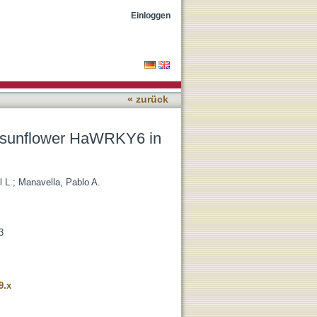
sponse to temperature
Einloggen
« zurück
of sunflower HaWRKY6 in
 L.
;
Manavella, Pablo A.
3
9.x