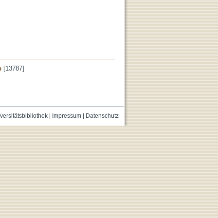
n
[13787]
versitätsbibliothek
|
Impressum
|
Datenschutz