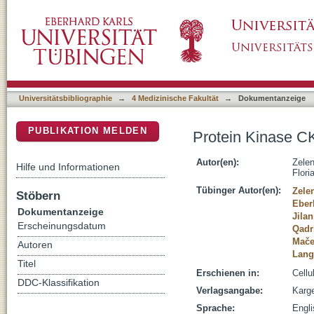
Protein Kinase CK1 alpha Regulates Erythro
DSpace Repositorium (Manakin basiert)
Universitätsbibliographie
→
4 Medizinische Fakultät
→
Dokumentanzeige
PUBLIKATION MELDEN
Protein Kinase CK
Autor(en):
Zelen
Hilfe und Informationen
Flori
Tübinger Autor(en):
Zele
Stöbern
Eber
Dokumentanzeige
Jilan
Erscheinungsdatum
Qadr
Mače
Autoren
Lang
Titel
Erschienen in:
Cellu
DDC-Klassifikation
Verlagsangabe:
Karg
Sprache:
Engl