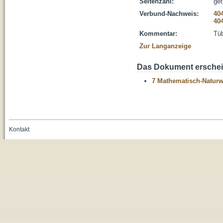
Seitenzahl:
get
Verbund-Nachweis:
40
40
Kommentar:
Tüb
Zur Langanzeige
Das Dokument erschein
7 Mathematisch-Naturwi
Kontakt