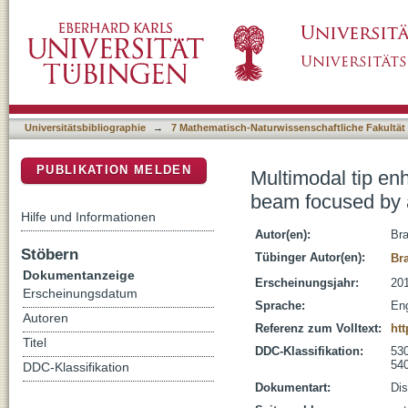
Multimodal tip enhanced Raman microscopy wi
DSpace Repositorium (Manakin basiert)
mirror
Universitätsbibliographie
→
7 Mathematisch-Naturwissenschaftliche Fakultät
PUBLIKATION MELDEN
Multimodal tip en
beam focused by a
Hilfe und Informationen
Autor(en):
Bra
Stöbern
Tübinger Autor(en):
Br
Dokumentanzeige
Erscheinungsjahr:
20
Erscheinungsdatum
Sprache:
Eng
Autoren
Referenz zum Volltext:
ht
Titel
DDC-Klassifikation:
530
54
DDC-Klassifikation
Dokumentart:
Dis