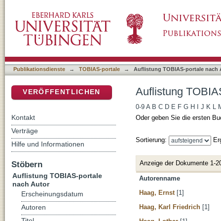
Auflistung TOBIAS-portale nach Autor
DSpace Repositorium (Manakin basiert)
Publikationsdienste
→
TOBIAS-portale
→
Auflistung TOBIAS-portale nach 
Auflistung TOBIAS
VERÖFFENTLICHEN
0-9
A
B
C
D
E
F
G
H
I
J
K
L
Kontakt
Oder geben Sie die ersten Bu
Verträge
Sortierung:
Er
Hilfe und Informationen
Anzeige der Dokumente 1-2
Stöbern
Auflistung TOBIAS-portale
Autorenname
nach Autor
Haag, Ernst
[1]
Erscheinungsdatum
Haag, Karl Friedrich
[1]
Autoren
Titel