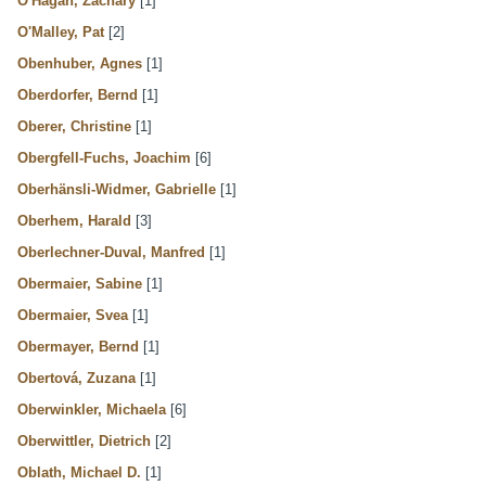
O'Hagan, Zachary
[1]
O'Malley, Pat
[2]
Obenhuber, Agnes
[1]
Oberdorfer, Bernd
[1]
Oberer, Christine
[1]
Obergfell-Fuchs, Joachim
[6]
Oberhänsli-Widmer, Gabrielle
[1]
Oberhem, Harald
[3]
Oberlechner-Duval, Manfred
[1]
Obermaier, Sabine
[1]
Obermaier, Svea
[1]
Obermayer, Bernd
[1]
Obertová, Zuzana
[1]
Oberwinkler, Michaela
[6]
Oberwittler, Dietrich
[2]
Oblath, Michael D.
[1]