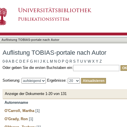
e nach Autor
asiert)
Auflistung TOBIAS-portale nach Autor
Auflistung TOBIAS-portale nach Autor
0-9
A
B
C
D
E
F
G
H
I
J
K
L
M
N
O
P
Q
R
S
T
U
V
W
X
Y
Z
Oder geben Sie die ersten Buchstaben ein:
Sortierung:
Ergebnisse:
Anzeige der Dokumente 1-20 von 131
Autorenname
O'Carroll, Martha
[1]
O'Grady, Ron
[1]