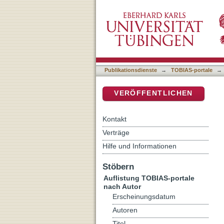
Auflistung TOBIAS-portal
DSpace Repositorium (Manakin b
Publikationsdienste
→
TOBIAS-portale
→
VERÖFFENTLICHEN
Kontakt
Verträge
Hilfe und Informationen
Stöbern
Auflistung TOBIAS-portale
nach Autor
Erscheinungsdatum
Autoren
Titel