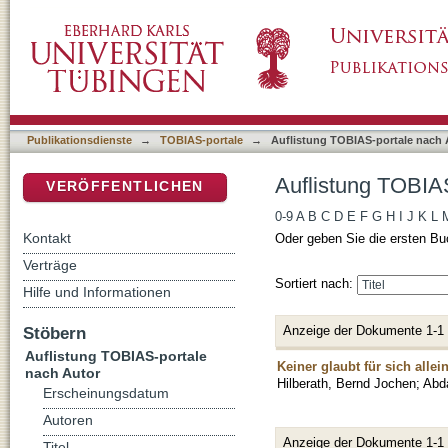
Auflistung TOBIAS-portale nach Autor "Abd
DSpace Repositorium (Manakin basiert)
Publikationsdienste
→
TOBIAS-portale
→
Auflistung TOBIAS-portale nach 
Auflistung TOBIA
VERÖFFENTLICHEN
0-9
A
B
C
D
E
F
G
H
I
J
K
L
Kontakt
Oder geben Sie die ersten Bu
Verträge
Sortiert nach:
Hilfe und Informationen
Anzeige der Dokumente 1-1
Stöbern
Auflistung TOBIAS-portale
Keiner glaubt für sich alle
nach Autor
Hilberath, Bernd Jochen
;
Abd
Erscheinungsdatum
Autoren
Anzeige der Dokumente 1-1
Titel