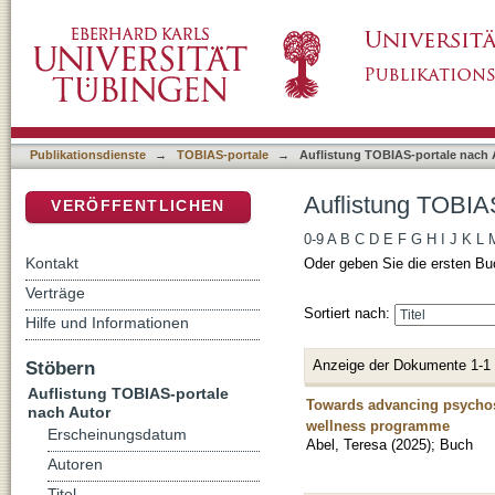
Auflistung TOBIAS-portale nach Autor "Abel,
DSpace Repositorium (Manakin basiert)
Publikationsdienste
→
TOBIAS-portale
→
Auflistung TOBIAS-portale nach 
Auflistung TOBIAS
VERÖFFENTLICHEN
0-9
A
B
C
D
E
F
G
H
I
J
K
L
Kontakt
Oder geben Sie die ersten Bu
Verträge
Sortiert nach:
Hilfe und Informationen
Anzeige der Dokumente 1-1
Stöbern
Auflistung TOBIAS-portale
Towards advancing psychoso
nach Autor
wellness programme
Erscheinungsdatum
Abel, Teresa
(
2025
)
;
Buch
Autoren
Titel