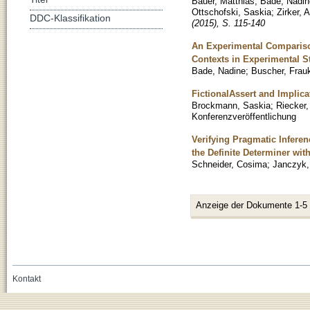
Bauer, Matthias
;
Bade, Nadin
Ottschofski, Saskia
;
Zirker, 
DDC-Klassifikation
(2015), S. 115-140
An Experimental Comparison
Contexts in Experimental S
Bade, Nadine
;
Buscher, Frau
FictionalAssert and Implica
Brockmann, Saskia
;
Riecker
Konferenzveröffentlichung
Verifying Pragmatic Infere
the Definite Determiner wit
Schneider, Cosima
;
Janczyk,
Anzeige der Dokumente 1-5
Kontakt