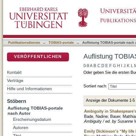
Auflistung TOBIAS-portale nach Autor "Bade
DSpace Repositorium (Manakin basiert)
Publikationsdienste
→
TOBIAS-portale
→
Auflistung TOBIAS-portale nach 
Auflistung TOBIA
VERÖFFENTLICHEN
0-9
A
B
C
D
E
F
G
H
I
J
K
L
Kontakt
Oder geben Sie die ersten Bu
Verträge
Sortiert nach:
Hilfe und Informationen
Anzeige der Dokumente 1-5
Stöbern
Auflistung TOBIAS-portale
Ambiguity in Shakespeare'
nach Autor
Bade, Nadine
;
Bauer, Matthia
Erscheinungsdatum
Ambiguity / ed. by Susanne Wi
Autoren
Emily Dickinson’s “My life 
Titel