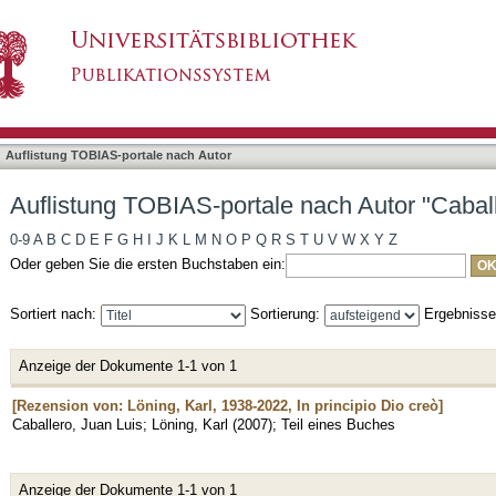
 nach Autor "Caballero, Juan Luis"
asiert)
Auflistung TOBIAS-portale nach Autor
Auflistung TOBIAS-portale nach Autor "Caball
0-9
A
B
C
D
E
F
G
H
I
J
K
L
M
N
O
P
Q
R
S
T
U
V
W
X
Y
Z
Oder geben Sie die ersten Buchstaben ein:
Sortiert nach:
Sortierung:
Ergebniss
Anzeige der Dokumente 1-1 von 1
[Rezension von: Löning, Karl, 1938-2022, In principio Dio creò]
Caballero, Juan Luis
;
Löning, Karl
(
2007
)
;
Teil eines Buches
Anzeige der Dokumente 1-1 von 1