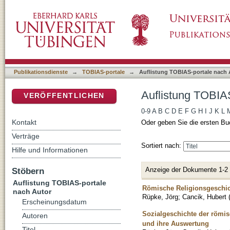
Auflistung TOBIAS-portale nach Autor "Canci
DSpace Repositorium (Manakin basiert)
Publikationsdienste
→
TOBIAS-portale
→
Auflistung TOBIAS-portale nach 
Auflistung TOBIAS
VERÖFFENTLICHEN
0-9
A
B
C
D
E
F
G
H
I
J
K
L
Kontakt
Oder geben Sie die ersten Bu
Verträge
Sortiert nach:
Hilfe und Informationen
Anzeige der Dokumente 1-2
Stöbern
Auflistung TOBIAS-portale
Römische Religionsgeschic
nach Autor
Rüpke, Jörg
;
Cancik, Hubert
Erscheinungsdatum
Sozialgeschichte der römis
Autoren
und ihre Auswertung
Titel