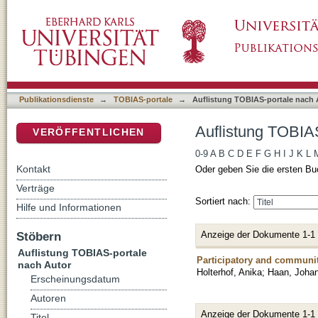
Auflistung TOBIAS-portale nach Autor "Haan
DSpace Repositorium (Manakin basiert)
Publikationsdienste
→
TOBIAS-portale
→
Auflistung TOBIAS-portale nach 
Auflistung TOBIA
VERÖFFENTLICHEN
0-9
A
B
C
D
E
F
G
H
I
J
K
L
Kontakt
Oder geben Sie die ersten Bu
Verträge
Sortiert nach:
Hilfe und Informationen
Anzeige der Dokumente 1-1
Stöbern
Auflistung TOBIAS-portale
Participatory and communit
nach Autor
Holterhof, Anika
;
Haan, Joha
Erscheinungsdatum
Autoren
Anzeige der Dokumente 1-1
Titel