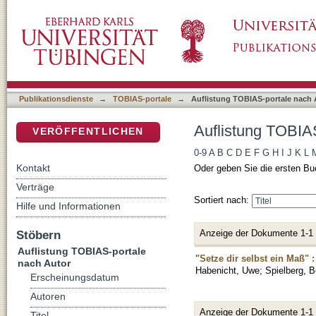
Auflistung TOBIAS-portale nach Autor "Habe
DSpace Repositorium (Manakin basiert)
Publikationsdienste
→
TOBIAS-portale
→
Auflistung TOBIAS-portale nach 
Auflistung TOBIA
VERÖFFENTLICHEN
0-9
A
B
C
D
E
F
G
H
I
J
K
L
Kontakt
Oder geben Sie die ersten Bu
Verträge
Sortiert nach:
Hilfe und Informationen
Anzeige der Dokumente 1-1
Stöbern
Auflistung TOBIAS-portale
"Setze dir selbst ein Maß"
nach Autor
Habenicht, Uwe
;
Spielberg, B
Erscheinungsdatum
Autoren
Anzeige der Dokumente 1-1
Titel