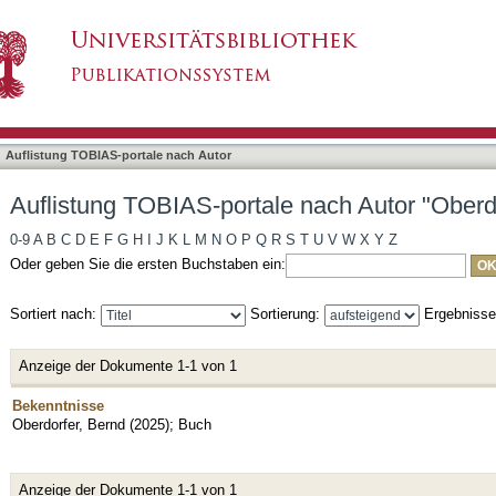
 nach Autor "Oberdorfer, Bernd"
asiert)
Auflistung TOBIAS-portale nach Autor
Auflistung TOBIAS-portale nach Autor "Oberd
0-9
A
B
C
D
E
F
G
H
I
J
K
L
M
N
O
P
Q
R
S
T
U
V
W
X
Y
Z
Oder geben Sie die ersten Buchstaben ein:
Sortiert nach:
Sortierung:
Ergebniss
Anzeige der Dokumente 1-1 von 1
Bekenntnisse
Oberdorfer, Bernd
(
2025
)
;
Buch
Anzeige der Dokumente 1-1 von 1