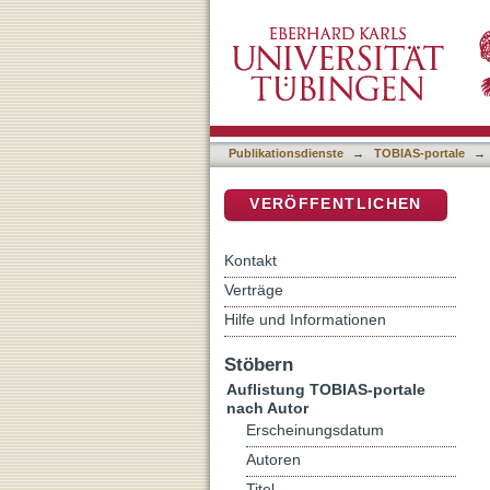
Auflistung TOBIAS-portale
DSpace Repositorium (Manakin b
Publikationsdienste
→
TOBIAS-portale
→
VERÖFFENTLICHEN
Kontakt
Verträge
Hilfe und Informationen
Stöbern
Auflistung TOBIAS-portale
nach Autor
Erscheinungsdatum
Autoren
Titel