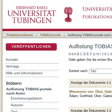
Auflistung TOBIAS-portale nach Autor "Obst,
DSpace Repositorium (Manakin basiert)
Publikationsdienste
→
TOBIAS-portale
→
Auflistung TOBIAS-portale nach 
Auflistung TOBIAS
VERÖFFENTLICHEN
0-9
A
B
C
D
E
F
G
H
I
J
K
L
Kontakt
Oder geben Sie die ersten Bu
Verträge
Sortiert nach:
Hilfe und Informationen
Anzeige der Dokumente 1-1
Stöbern
Auflistung TOBIAS-portale
[Rezension von: Obst, Gabr
nach Autor
Adam, Gottfried
;
Obst, Gabri
Erscheinungsdatum
Autoren
Anzeige der Dokumente 1-1
Titel