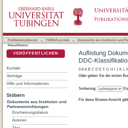
Auflistung Dokumente aus Instituten und Par
DSpace Repositorium (Manakin basiert)
Publikationsdienste
→
TOBIAS-portale
→
Dokumente aus Instituten und Pa
Klassifikation
Auflistung Dokume
VERÖFFENTLICHEN
DDC-Klassifikatio
Kontakt
0-9
A
B
C
D
E
F
G
H
I
J
K
L
Verträge
Oder geben Sie die ersten Bu
Hilfe und Informationen
Sortierung:
Er
Stöbern
Für diese Browse-Ansicht gib
Dokumente aus Instituten und
Partnereinrichtungen
Erscheinungsdatum
Autoren
Titel