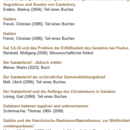
Augustinus und Anselm von Canterbury
Enders, Markus
(
2004
)
;
Teil eines Buches
Gadara
Frevel, Christian
(
1995
)
;
Teil eines Buches
Gadara
Frevel, Christian
(
1995
)
;
Teil eines Buches
Gal 3,6-14 und das Problem der Erfüllbarkeit des Gesetzes bei Paulus
Reinbold, Wolfgang
(
2000
)
;
Wissenschaftlicher Artikel
Der Galaterbrief : Jüdisch erklärt
Meiser, Martin
(
2023
)
;
Buch
Der Galaterbrief als urchristlicher Gemeindeleitungsbrief
Mell, Ulrich
(
2006
)
;
Teil eines Buches
Der Galaterbrief und die Anfänge des Christentums in Galatien
Löning, Karl
(
1994
)
;
Teil eines Buches
Galatians between legalism and antinomianism
Schirrmacher, Thomas 1960-
(
2008
)
Galdós und der französische Realismus/Naturalismus: zur Wirklichkei
contemporáneas"