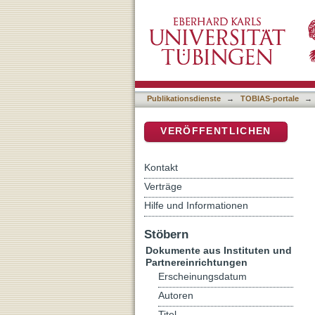
Auflistung Dokumente aus 
DSpace Repositorium (Manakin b
Publikationsdienste
→
TOBIAS-portale
→
VERÖFFENTLICHEN
Kontakt
Verträge
Hilfe und Informationen
Stöbern
Dokumente aus Instituten und
Partnereinrichtungen
Erscheinungsdatum
Autoren
Titel