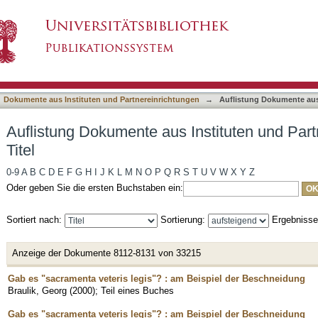
Instituten und Partnereinrichtungen nach Titel
asiert)
Dokumente aus Instituten und Partnereinrichtungen
→
Auflistung Dokumente aus 
Auflistung Dokumente aus Instituten und Par
Titel
0-9
A
B
C
D
E
F
G
H
I
J
K
L
M
N
O
P
Q
R
S
T
U
V
W
X
Y
Z
Oder geben Sie die ersten Buchstaben ein:
Sortiert nach:
Sortierung:
Ergebniss
Anzeige der Dokumente 8112-8131 von 33215
Gab es "sacramenta veteris legis"? : am Beispiel der Beschneidung
Braulik, Georg
(
2000
)
;
Teil eines Buches
Gab es "sacramenta veteris legis"? : am Beispiel der Beschneidung