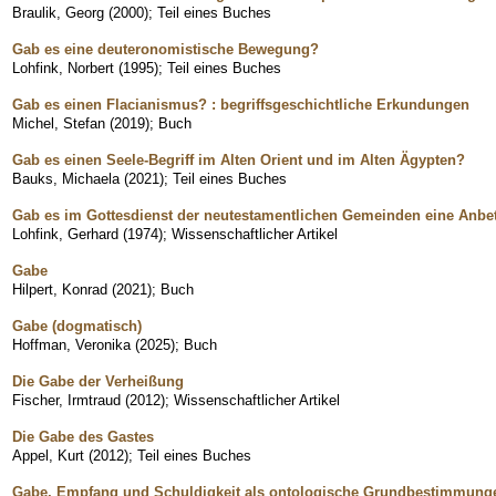
Braulik, Georg
(
2000
)
;
Teil eines Buches
Gab es eine deuteronomistische Bewegung?
Lohfink, Norbert
(
1995
)
;
Teil eines Buches
Gab es einen Flacianismus? : begriffsgeschichtliche Erkundungen
Michel, Stefan
(
2019
)
;
Buch
Gab es einen Seele-Begriff im Alten Orient und im Alten Ägypten?
Bauks, Michaela
(
2021
)
;
Teil eines Buches
Gab es im Gottesdienst der neutestamentlichen Gemeinden eine Anbet
Lohfink, Gerhard
(
1974
)
;
Wissenschaftlicher Artikel
Gabe
Hilpert, Konrad
(
2021
)
;
Buch
Gabe (dogmatisch)
Hoffman, Veronika
(
2025
)
;
Buch
Die Gabe der Verheißung
Fischer, Irmtraud
(
2012
)
;
Wissenschaftlicher Artikel
Die Gabe des Gastes
Appel, Kurt
(
2012
)
;
Teil eines Buches
Gabe, Empfang und Schuldigkeit als ontologische Grundbestimmunge