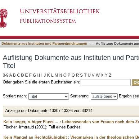
Instituten und Partnereinrichtungen nach Titel
asiert)
Dokumente aus Instituten und Partnereinrichtungen
→
Auflistung Dokumente aus 
Auflistung Dokumente aus Instituten und Par
Titel
0-9
A
B
C
D
E
F
G
H
I
J
K
L
M
N
O
P
Q
R
S
T
U
V
W
X
Y
Z
Oder geben Sie die ersten Buchstaben ein:
Sortiert nach:
Sortierung:
Ergebniss
Anzeige der Dokumente 13307-13326 von 33214
Kein langer, ruhiger Fluss ... : Lebenswenden von Frauen nach dem Ze
Fischer, Irmtraud
(
2001
)
;
Teil eines Buches
Kein Mangel an Rechtgläubigkeit : Wegmarken in der theologischen