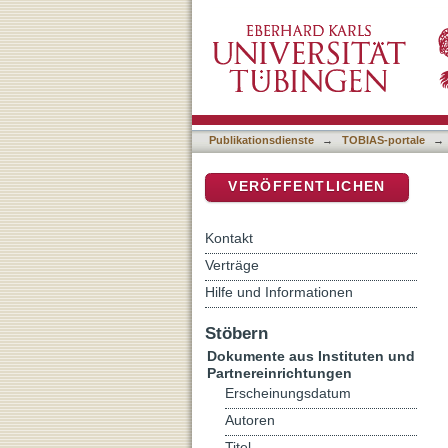
Auflistung Dokumente aus 
DSpace Repositorium (Manakin b
Publikationsdienste
→
TOBIAS-portale
→
VERÖFFENTLICHEN
Kontakt
Verträge
Hilfe und Informationen
Stöbern
Dokumente aus Instituten und
Partnereinrichtungen
Erscheinungsdatum
Autoren
Titel