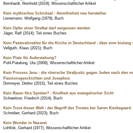
Bernhardt, Reinhold
(
2019
)
;
Wissenschaftlicher Artikel
Kein mythisches Schicksal : Atomfreiheit neu herstellen
Lienemann, Wolfgang
(
1979
)
;
Buch
Kein Opfer einer Straftat darf vergessen werden
Jäger, Ralf
(
2014
)
;
Teil eines Buches
Kein Pastoralinstitut für die Kirche in Deutschland : über eine bislan
Vellguth, Klaus
(
2021
)
;
Buch
Kein Platz für Auferstehung?
Pohl-Patalong, Uta
(
2009
)
;
Wissenschaftlicher Artikel
Kein Prozess Jesu : die römische Strafjustiz gegen Juden nach den n
Passionsgeschichten und Josephus
Dormeyer, Detlev
(
2015
)
;
Teil eines Buches
Kein Raum fürs Spielen? : Kindheit aus evangelischer Sicht
Schweitzer, Friedrich
(
2014
)
;
Buch
Kein Trost dieser Welt : der Begriff des Trostes bei Søren Kierkegaard
Schreiber, Gerhard
(
2023
)
;
Buch
Kein Wunder in Nazaret
Lohfink, Gerhard
(
1977
)
;
Wissenschaftlicher Artikel