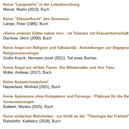
Keine "Langeweile" in der Lukasforschung
Meiser, Martin
(
2013
)
;
Buch
Keine "Sklavenflucht" des Onesimus
Lampe, Peter
(
1985
)
;
Buch
»Keine anderen Götter neben mir« : ist Toleranz mit Klassenherrschaf
Duchrow, Ulrich
(
2000
)
;
Buch
Keine Angst vor Religion und Säkularität : Anmerkungen zur Begegn
Religionssoziologie
Große Kracht, Hermann-Josef
(
2021
)
;
Teil eines Buches
Keine Angst vor wilden Tieren. Die Wüstenväter und ihre Tiere
Müller, Andreas
(
2017
)
;
Buch
Keine Ausweichmanöver!
Haunerland, Winfried
(
2021
)
;
Buch
Keine Autonomie ohne Kompetenz und Fürsorge : Plädoyer für die Ref
Voraussetzungen
Bobbert, Monika
(
2015
)
;
Buch
Keine einfachen Wahrheiten : zur Kritik an der "Theologie der Freiheit
Ruhstorfer, Karlheinz
(
2018
)
;
Buch