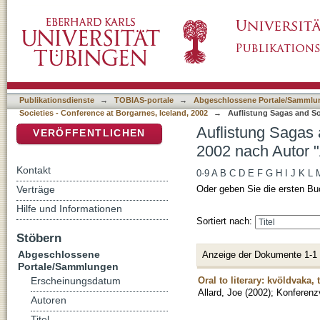
Auflistung Sagas and Societies - Conference 
DSpace Repositorium (Manakin basiert)
Publikationsdienste
→
TOBIAS-portale
→
Abgeschlossene Portale/Sammlu
Societies - Conference at Borgarnes, Iceland, 2002
→
Auflistung Sagas and So
Auflistung Sagas 
VERÖFFENTLICHEN
2002 nach Autor "
Kontakt
0-9
A
B
C
D
E
F
G
H
I
J
K
L
Verträge
Oder geben Sie die ersten Bu
Hilfe und Informationen
Sortiert nach:
Stöbern
Abgeschlossene
Anzeige der Dokumente 1-1
Portale/Sammlungen
Oral to literary: kvöldvaka, t
Erscheinungsdatum
Allard, Joe
(
2002
)
;
Konferenzv
Autoren
Titel