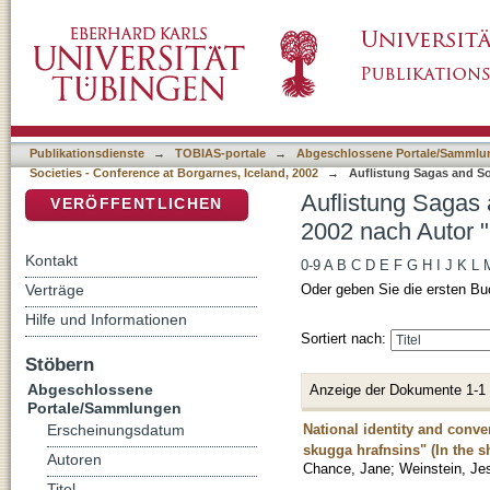
Auflistung Sagas and Societies - Conference
DSpace Repositorium (Manakin basiert)
Jane"
Publikationsdienste
→
TOBIAS-portale
→
Abgeschlossene Portale/Sammlu
Societies - Conference at Borgarnes, Iceland, 2002
→
Auflistung Sagas and So
Auflistung Sagas 
VERÖFFENTLICHEN
2002 nach Autor 
Kontakt
0-9
A
B
C
D
E
F
G
H
I
J
K
L
Verträge
Oder geben Sie die ersten Bu
Hilfe und Informationen
Sortiert nach:
Stöbern
Abgeschlossene
Anzeige der Dokumente 1-1
Portale/Sammlungen
National identity and conv
Erscheinungsdatum
skugga hrafnsins" (In the s
Autoren
Chance, Jane
;
Weinstein, Je
Titel