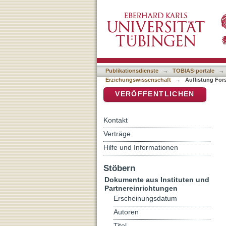
Auflistung Forschungsgrup
DSpace Repositorium (Manakin b
Titel
Publikationsdienste
→
TOBIAS-portale
→
Erziehungswissenschaft
→
Auflistung For
VERÖFFENTLICHEN
Kontakt
Verträge
Hilfe und Informationen
Stöbern
Dokumente aus Instituten und
Partnereinrichtungen
Erscheinungsdatum
Autoren
Titel