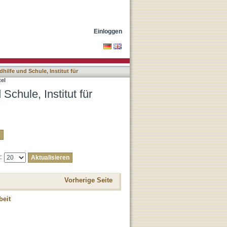
hungswissenschaft nach
Einloggen
lfe und Schule, Institut für
el
chule, Institut für
e:
Vorherige Seite
beit