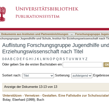
pe Jugendhilfe und Schule, Institut für Erzie
asiert)
Dokumente aus Instituten und Partnereinrichtungen
→
Forschungsgruppe Jugendhi
schungsgruppe Jugendhilfe und Schule, Institut für Erziehungswissenschaft nach Tit
Auflistung Forschungsgruppe Jugendhilfe und S
Erziehungswissenschaft nach Titel
0-9
A
B
C
D
E
F
G
H
I
J
K
L
M
N
O
P
Q
R
S
T
U
V
W
X
Y
Z
Oder geben Sie die ersten Buchstaben ein:
Sortiert nach:
Sortierung:
Ergebniss
Anzeige der Dokumente 13-13 von 13
Unterstützen - Vernetzen - Gestalten. Eine Fallstudie zur Schulsozialar
Bolay, Eberhard
(
1999
)
;
Buch