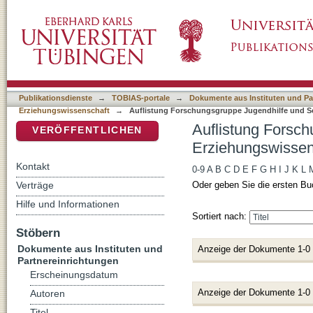
Auflistung Forschungsgruppe Jugendhilfe und
DSpace Repositorium (Manakin basiert)
Titel
Publikationsdienste
→
TOBIAS-portale
→
Dokumente aus Instituten und Pa
Erziehungswissenschaft
→
Auflistung Forschungsgruppe Jugendhilfe und Sch
Auflistung Forsch
VERÖFFENTLICHEN
Erziehungswissens
Kontakt
0-9
A
B
C
D
E
F
G
H
I
J
K
L
Verträge
Oder geben Sie die ersten Bu
Hilfe und Informationen
Sortiert nach:
Stöbern
Dokumente aus Instituten und
Anzeige der Dokumente 1-0
Partnereinrichtungen
Erscheinungsdatum
Anzeige der Dokumente 1-0
Autoren
Titel