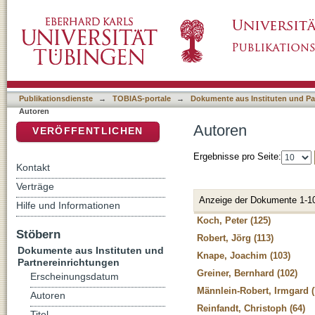
Autoren
DSpace Repositorium (Manakin basiert)
Publikationsdienste
→
TOBIAS-portale
→
Dokumente aus Instituten und Pa
Autoren
Autoren
VERÖFFENTLICHEN
Ergebnisse pro Seite:
Kontakt
Verträge
Anzeige der Dokumente 1-1
Hilfe und Informationen
Koch, Peter (125)
Stöbern
Robert, Jörg (113)
Dokumente aus Instituten und
Knape, Joachim (103)
Partnereinrichtungen
Greiner, Bernhard (102)
Erscheinungsdatum
Männlein-Robert, Irmgard (
Autoren
Reinfandt, Christoph (64)
Titel