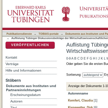
Auflistung Tübinger Diskussionsbeiträge der 
DSpace Repositorium (Manakin basiert)
Publikationsdienste
→
TOBIAS-portale
→
Dokumente aus Instituten und Pa
→
Auflistung Tübinger Diskussionsbeiträge der Wirtschaftswissenschaftliche
Auflistung Tübing
VERÖFFENTLICHEN
Wirtschaftswissen
Kontakt
0-9
A
B
C
D
E
F
G
H
I
J
K
L
Verträge
Oder geben Sie die ersten Bu
Hilfe und Informationen
Sortierung:
Er
Stöbern
Dokumente aus Instituten und
Anzeige der Dokumente 1-1
Partnereinrichtungen
Autorenname
Erscheinungsdatum
Kemfert, Claudia
[1]
Autoren
Kiesewetter, Dirk
[6]
Titel