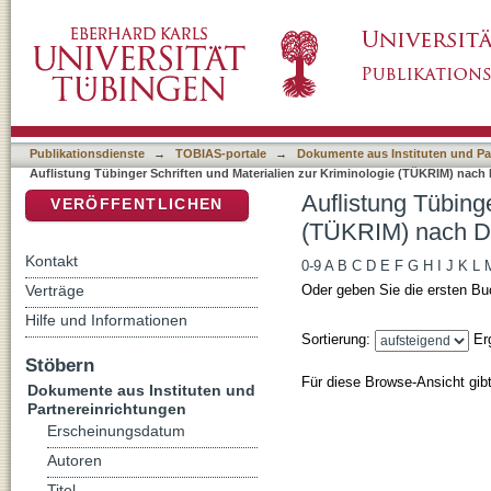
Auflistung Tübinger Schriften und Materiali
DSpace Repositorium (Manakin basiert)
Publikationsdienste
→
TOBIAS-portale
→
Dokumente aus Instituten und Pa
Auflistung Tübinger Schriften und Materialien zur Kriminologie (TÜKRIM) nach 
Auflistung Tübinge
VERÖFFENTLICHEN
(TÜKRIM) nach DD
Kontakt
0-9
A
B
C
D
E
F
G
H
I
J
K
L
Verträge
Oder geben Sie die ersten Bu
Hilfe und Informationen
Sortierung:
Er
Stöbern
Für diese Browse-Ansicht gib
Dokumente aus Instituten und
Partnereinrichtungen
Erscheinungsdatum
Autoren
Titel