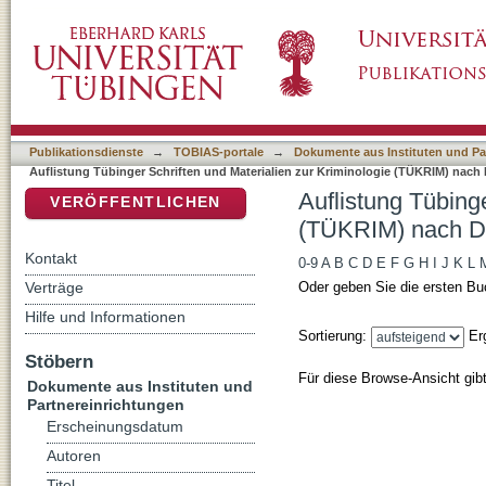
Auflistung Tübinger Schriften und Materiali
DSpace Repositorium (Manakin basiert)
Publikationsdienste
→
TOBIAS-portale
→
Dokumente aus Instituten und Pa
Auflistung Tübinger Schriften und Materialien zur Kriminologie (TÜKRIM) nach 
Auflistung Tübinge
VERÖFFENTLICHEN
(TÜKRIM) nach DD
Kontakt
0-9
A
B
C
D
E
F
G
H
I
J
K
L
Verträge
Oder geben Sie die ersten Bu
Hilfe und Informationen
Sortierung:
Er
Stöbern
Für diese Browse-Ansicht gib
Dokumente aus Instituten und
Partnereinrichtungen
Erscheinungsdatum
Autoren
Titel