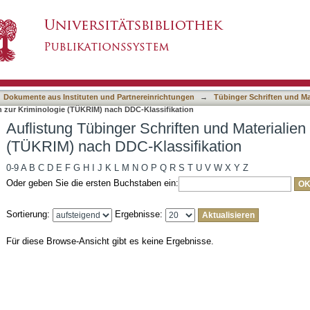
ften und Materialien zur Kriminologie (TÜKRIM
asiert)
Dokumente aus Instituten und Partnereinrichtungen
→
Tübinger Schriften und Ma
en zur Kriminologie (TÜKRIM) nach DDC-Klassifikation
Auflistung Tübinger Schriften und Materialien
(TÜKRIM) nach DDC-Klassifikation
0-9
A
B
C
D
E
F
G
H
I
J
K
L
M
N
O
P
Q
R
S
T
U
V
W
X
Y
Z
Oder geben Sie die ersten Buchstaben ein:
Sortierung:
Ergebnisse:
Für diese Browse-Ansicht gibt es keine Ergebnisse.