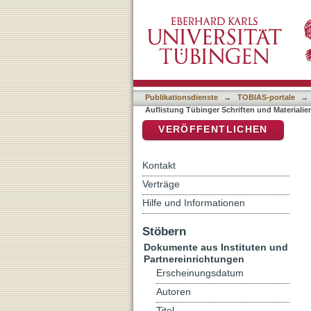
Auflistung Tübinger Schri
DSpace Repositorium (Manakin b
Publikationsdienste
→
TOBIAS-portale
→
Auflistung Tübinger Schriften und Materiali
VERÖFFENTLICHEN
Kontakt
Verträge
Hilfe und Informationen
Stöbern
Dokumente aus Instituten und
Partnereinrichtungen
Erscheinungsdatum
Autoren
Titel