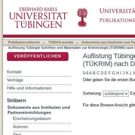
Auflistung Tübinger Schriften und Materiali
DSpace Repositorium (Manakin basiert)
Publikationsdienste
→
TOBIAS-portale
→
Dokumente aus Instituten und Pa
Auflistung Tübinger Schriften und Materialien zur Kriminologie (TÜKRIM) nach 
Auflistung Tübinge
VERÖFFENTLICHEN
(TÜKRIM) nach DD
Kontakt
0-9
A
B
C
D
E
F
G
H
I
J
K
L
Verträge
Oder geben Sie die ersten Bu
Hilfe und Informationen
Sortierung:
Er
Stöbern
Für diese Browse-Ansicht gib
Dokumente aus Instituten und
Partnereinrichtungen
Erscheinungsdatum
Autoren
Titel