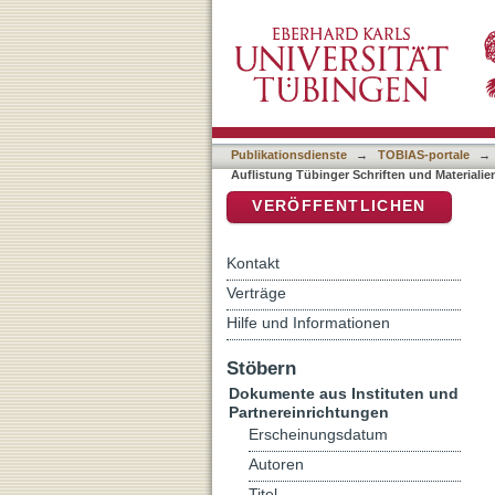
Auflistung Tübinger Schri
DSpace Repositorium (Manakin b
Publikationsdienste
→
TOBIAS-portale
→
Auflistung Tübinger Schriften und Materiali
VERÖFFENTLICHEN
Kontakt
Verträge
Hilfe und Informationen
Stöbern
Dokumente aus Instituten und
Partnereinrichtungen
Erscheinungsdatum
Autoren
Titel