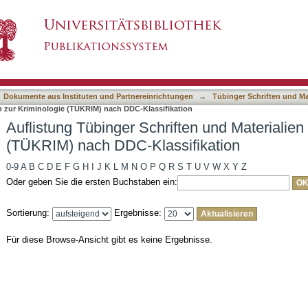
ften und Materialien zur Kriminologie (TÜKRIM
asiert)
Dokumente aus Instituten und Partnereinrichtungen
→
Tübinger Schriften und Ma
en zur Kriminologie (TÜKRIM) nach DDC-Klassifikation
Auflistung Tübinger Schriften und Materialien
(TÜKRIM) nach DDC-Klassifikation
0-9
A
B
C
D
E
F
G
H
I
J
K
L
M
N
O
P
Q
R
S
T
U
V
W
X
Y
Z
Oder geben Sie die ersten Buchstaben ein:
Sortierung:
Ergebnisse:
Für diese Browse-Ansicht gibt es keine Ergebnisse.