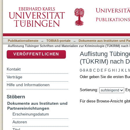
Auflistung Tübinger Schriften und Materiali
DSpace Repositorium (Manakin basiert)
Publikationsdienste
→
TOBIAS-portale
→
Dokumente aus Instituten und Pa
Auflistung Tübinger Schriften und Materialien zur Kriminologie (TÜKRIM) nach 
Auflistung Tübinge
VERÖFFENTLICHEN
(TÜKRIM) nach DD
Kontakt
0-9
A
B
C
D
E
F
G
H
I
J
K
L
Verträge
Oder geben Sie die ersten Bu
Hilfe und Informationen
Sortierung:
Er
Stöbern
Für diese Browse-Ansicht gib
Dokumente aus Instituten und
Partnereinrichtungen
Erscheinungsdatum
Autoren
Titel