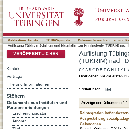
Auflistung Tübinger Schriften und Materiali
DSpace Repositorium (Manakin basiert)
"360"
Publikationsdienste
→
TOBIAS-portale
→
Dokumente aus Instituten und Pa
Auflistung Tübinger Schriften und Materialien zur Kriminologie (TÜKRIM) nach 
Auflistung Tübinge
VERÖFFENTLICHEN
(TÜKRIM) nach DD
Kontakt
0-9
A
B
C
D
E
F
G
H
I
J
K
L
Verträge
Oder geben Sie die ersten Bu
Hilfe und Informationen
Sortiert nach:
Stöbern
Dokumente aus Instituten und
Anzeige der Dokumente 1-1
Partnereinrichtungen
Reintegration haftentlassen
Erscheinungsdatum
Ausgestaltung sozialpädag
Autoren
Gefangenen
Stelzel, Katharina
(
2016
)
;
Dis
Titel