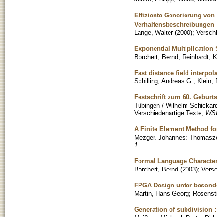
Effiziente Generierung vo
Verhaltensbeschreibungen
Lange, Walter
(
2000
)
;
Verschi
Exponential Multiplicatio
Borchert, Bernd
;
Reinhardt, K
Fast distance field interpo
Schilling, Andreas G.
;
Klein,
Festschrift zum 60. Geburt
Tübingen / Wilhelm-Schickard-
Verschiedenartige Texte
;
WSI
A Finite Element Method fo
Mezger, Johannes
;
Thomasze
1
Formal Language Character
Borchert, Bernd
(
2003
)
;
Versc
FPGA-Design unter besonder
Martin, Hans-Georg
;
Rosensti
Generation of subdivision :