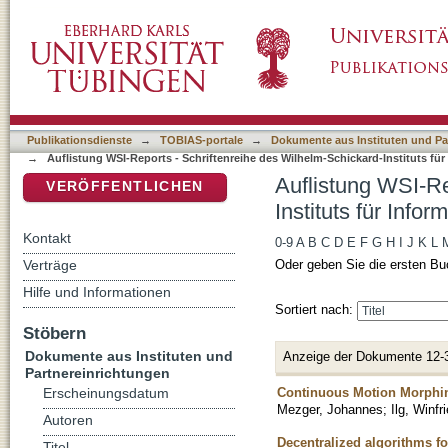
Auflistung WSI-Reports - Schriftenreihe des W
DSpace Repositorium (Manakin basiert)
Publikationsdienste
→
TOBIAS-portale
→
Dokumente aus Instituten und Pa
→
Auflistung WSI-Reports - Schriftenreihe des Wilhelm-Schickard-Instituts für 
Auflistung WSI-Re
VERÖFFENTLICHEN
Instituts für Infor
Kontakt
0-9
A
B
C
D
E
F
G
H
I
J
K
L
Verträge
Oder geben Sie die ersten Bu
Hilfe und Informationen
Sortiert nach:
Stöbern
Dokumente aus Instituten und
Anzeige der Dokumente 12-
Partnereinrichtungen
Continuous Motion Morphi
Erscheinungsdatum
Mezger, Johannes
;
Ilg, Winfr
Autoren
Decentralized algorithms fo
Titel