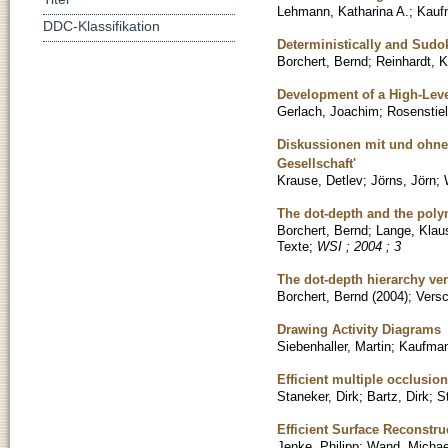
Lehmann, Katharina A.
;
Kauf
DDC-Klassifikation
Deterministically and Sudo
Borchert, Bernd
;
Reinhardt, K
Development of a High-Lev
Gerlach, Joachim
;
Rosenstie
Diskussionen mit und ohne
Gesellschaft'
Krause, Detlev
;
Jörns, Jörn
;
The dot-depth and the poly
Borchert, Bernd
;
Lange, Klau
Texte
;
WSI ; 2004 ; 3
The dot-depth hierarchy ver
Borchert, Bernd
(
2004
)
;
Versc
Drawing Activity Diagrams
Siebenhaller, Martin
;
Kaufman
Efficient multiple occlusio
Staneker, Dirk
;
Bartz, Dirk
;
S
Efficient Surface Reconstr
Jenke, Philipp
;
Wand, Michae