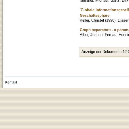
Meißner, Michael
;
Bartz, Dirk
'Globale Informationsgesell
Geschäftssphäre
Keller, Christel
(
1998
)
;
Disser
Graph separators - a param
Alber, Jochen
;
Fernau, Henni
Anzeige der Dokumente 12-
Kontakt