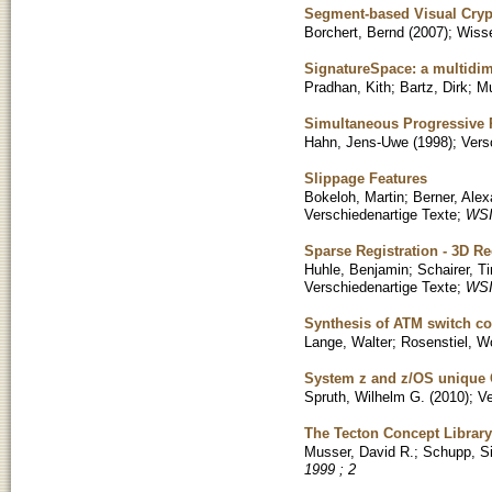
Segment-based Visual Cry
Borchert, Bernd
(
2007
)
;
Wisse
SignatureSpace: a multidim
Pradhan, Kith
;
Bartz, Dirk
;
Mu
Simultaneous Progressive 
Hahn, Jens-Uwe
(
1998
)
;
Vers
Slippage Features
Bokeloh, Martin
;
Berner, Alex
Verschiedenartige Texte
;
WSI 
Sparse Registration - 3D R
Huhle, Benjamin
;
Schairer, T
Verschiedenartige Texte
;
WSI 
Synthesis of ATM switch co
Lange, Walter
;
Rosenstiel, W
System z and z/OS unique C
Spruth, Wilhelm G.
(
2010
)
;
Ve
The Tecton Concept Library
Musser, David R.
;
Schupp, Si
1999 ; 2