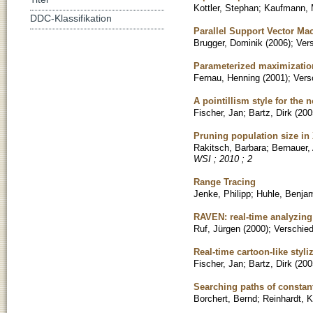
Kottler, Stephan
;
Kaufmann, 
DDC-Klassifikation
Parallel Support Vector Ma
Brugger, Dominik
(
2006
)
;
Ver
Parameterized maximizatio
Fernau, Henning
(
2001
)
;
Vers
A pointillism style for the
Fischer, Jan
;
Bartz, Dirk
(
200
Pruning population size i
Rakitsch, Barbara
;
Bernauer,
WSI ; 2010 ; 2
Range Tracing
Jenke, Philipp
;
Huhle, Benja
RAVEN: real-time analyzing
Ruf, Jürgen
(
2000
)
;
Verschied
Real-time cartoon-like styl
Fischer, Jan
;
Bartz, Dirk
(
200
Searching paths of constan
Borchert, Bernd
;
Reinhardt, K