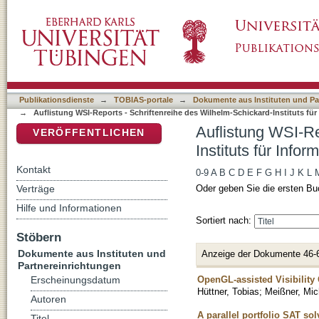
Auflistung WSI-Reports - Schriftenreihe des W
DSpace Repositorium (Manakin basiert)
Publikationsdienste
→
TOBIAS-portale
→
Dokumente aus Instituten und Pa
→
Auflistung WSI-Reports - Schriftenreihe des Wilhelm-Schickard-Instituts für 
Auflistung WSI-Re
VERÖFFENTLICHEN
Instituts für Infor
Kontakt
0-9
A
B
C
D
E
F
G
H
I
J
K
L
Verträge
Oder geben Sie die ersten Bu
Hilfe und Informationen
Sortiert nach:
Stöbern
Dokumente aus Instituten und
Anzeige der Dokumente 46-
Partnereinrichtungen
OpenGL-assisted Visibility
Erscheinungsdatum
Hüttner, Tobias
;
Meißner, Mic
Autoren
A parallel portfolio SAT so
Titel