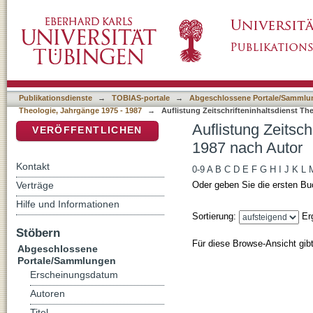
Auflistung Zeitschrifteninhaltsdienst Theolo
DSpace Repositorium (Manakin basiert)
Publikationsdienste
→
TOBIAS-portale
→
Abgeschlossene Portale/Sammlu
Theologie, Jahrgänge 1975 - 1987
→
Auflistung Zeitschrifteninhaltsdienst Th
Auflistung Zeitsch
VERÖFFENTLICHEN
1987 nach Autor
Kontakt
0-9
A
B
C
D
E
F
G
H
I
J
K
L
Verträge
Oder geben Sie die ersten Bu
Hilfe und Informationen
Sortierung:
Er
Stöbern
Für diese Browse-Ansicht gib
Abgeschlossene
Portale/Sammlungen
Erscheinungsdatum
Autoren
Titel