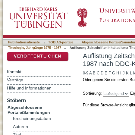
Auflistung Zeitschrifteninhaltsdienst Theolo
DSpace Repositorium (Manakin basiert)
Publikationsdienste
→
TOBIAS-portale
→
Abgeschlossene Portale/Sammlu
Theologie, Jahrgänge 1975 - 1987
→
Auflistung Zeitschrifteninhaltsdienst Th
Auflistung Zeitsch
VERÖFFENTLICHEN
1987 nach DDC-Kl
Kontakt
0-9
A
B
C
D
E
F
G
H
I
J
K
L
Verträge
Oder geben Sie die ersten Bu
Hilfe und Informationen
Sortierung:
Er
Stöbern
Für diese Browse-Ansicht gib
Abgeschlossene
Portale/Sammlungen
Erscheinungsdatum
Autoren
Titel