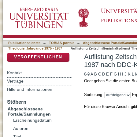
Auflistung Zeitschrifteninhaltsdienst Theolo
DSpace Repositorium (Manakin basiert)
Publikationsdienste
→
TOBIAS-portale
→
Abgeschlossene Portale/Sammlu
Theologie, Jahrgänge 1975 - 1987
→
Auflistung Zeitschrifteninhaltsdienst Th
Auflistung Zeitsch
VERÖFFENTLICHEN
1987 nach DDC-Kl
Kontakt
0-9
A
B
C
D
E
F
G
H
I
J
K
L
Verträge
Oder geben Sie die ersten Bu
Hilfe und Informationen
Sortierung:
Er
Stöbern
Für diese Browse-Ansicht gib
Abgeschlossene
Portale/Sammlungen
Erscheinungsdatum
Autoren
Titel