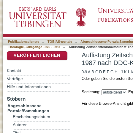
Auflistung Zeitschrifteninhaltsdienst Theolo
DSpace Repositorium (Manakin basiert)
Publikationsdienste
→
TOBIAS-portale
→
Abgeschlossene Portale/Sammlu
Theologie, Jahrgänge 1975 - 1987
→
Auflistung Zeitschrifteninhaltsdienst Th
Auflistung Zeitsch
VERÖFFENTLICHEN
1987 nach DDC-Kl
Kontakt
0-9
A
B
C
D
E
F
G
H
I
J
K
L
Verträge
Oder geben Sie die ersten Bu
Hilfe und Informationen
Sortierung:
Er
Stöbern
Für diese Browse-Ansicht gib
Abgeschlossene
Portale/Sammlungen
Erscheinungsdatum
Autoren
Titel