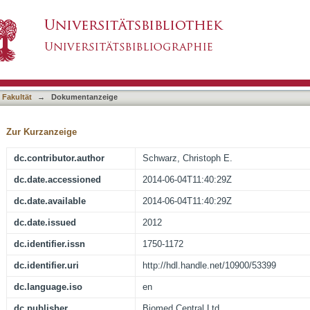
 Criteria of Oral-Facial-Digital Syndrome Type
asiert)
 Fakultät
→
Dokumentanzeige
Zur Kurzanzeige
dc.contributor.author
Schwarz, Christoph E.
dc.date.accessioned
2014-06-04T11:40:29Z
dc.date.available
2014-06-04T11:40:29Z
dc.date.issued
2012
dc.identifier.issn
1750-1172
dc.identifier.uri
http://hdl.handle.net/10900/53399
dc.language.iso
en
dc.publisher
Biomed Central Ltd