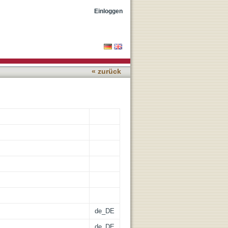
 VI
Einloggen
« zurück
de_DE
de_DE