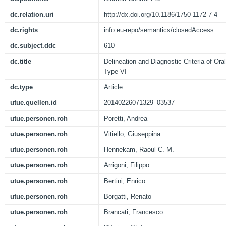
dc.relation.uri
http://dx.doi.org/10.1186/1750-1172-7-4
dc.rights
info:eu-repo/semantics/closedAccess
dc.subject.ddc
610
dc.title
Delineation and Diagnostic Criteria of Ora
Type VI
dc.type
Article
utue.quellen.id
20140226071329_03537
utue.personen.roh
Poretti, Andrea
utue.personen.roh
Vitiello, Giuseppina
utue.personen.roh
Hennekam, Raoul C. M.
utue.personen.roh
Arrigoni, Filippo
utue.personen.roh
Bertini, Enrico
utue.personen.roh
Borgatti, Renato
utue.personen.roh
Brancati, Francesco