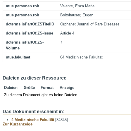
utue.personen.roh
Valente, Enza Maria
utue.personen.roh
Boltshauser, Eugen
dcterms.isPartOf.ZSTitelID
Orphanet Journal of Rare Diseases
dcterms.isPartOf.ZS-Issue
Article 4
dcterms.isPartOf.ZS-
7
Volume
utue.fakultaet
04 Medizinische Fakultät
Dateien zu dieser Ressource
Dateien
Größe
Format
Anzeige
Zu diesem Dokument gibt es keine Dateien.
Das Dokument erscheint in:
4 Medizinische Fakultät
[34845]
Zur Kurzanzeige