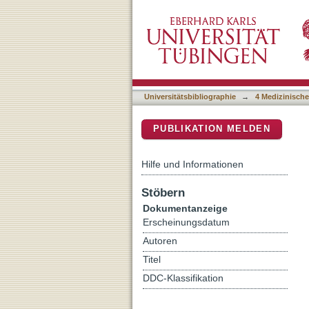
Delineation and Diagnostic
DSpace Repositorium (Manakin b
Universitätsbibliographie
→
4 Medizinische
PUBLIKATION MELDEN
Hilfe und Informationen
Stöbern
Dokumentanzeige
Erscheinungsdatum
Autoren
Titel
DDC-Klassifikation