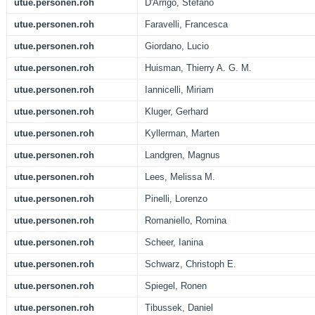
utue.personen.roh
D'Arrigo, Stefano
utue.personen.roh
Faravelli, Francesca
utue.personen.roh
Giordano, Lucio
utue.personen.roh
Huisman, Thierry A. G. M.
utue.personen.roh
Iannicelli, Miriam
utue.personen.roh
Kluger, Gerhard
utue.personen.roh
Kyllerman, Marten
utue.personen.roh
Landgren, Magnus
utue.personen.roh
Lees, Melissa M.
utue.personen.roh
Pinelli, Lorenzo
utue.personen.roh
Romaniello, Romina
utue.personen.roh
Scheer, Ianina
utue.personen.roh
Schwarz, Christoph E.
utue.personen.roh
Spiegel, Ronen
utue.personen.roh
Tibussek, Daniel