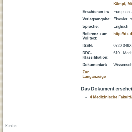
Kämpf, Mi
Erschienen in:
European J
Verlagsangabe:
Elsevier Ir
Sprache:
Englisch
Referenz zum
http://dx.
Volltext:
ISSN:
0720-048X
DDC-
610 - Medi
Klassifikation:
Dokumentart:
Wissenscha
Zur
Langanzeige
Das Dokument erschein
4 Medizinische Fakultä
Kontakt