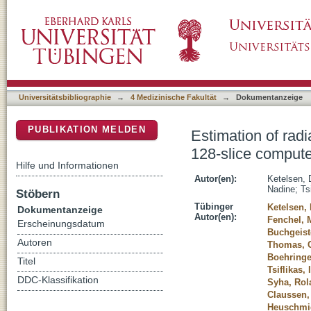
Estimation of radiation exposure of differen
DSpace Repositorium (Manakin basiert)
tomography coronary angiography
Universitätsbibliographie
→
4 Medizinische Fakultät
→
Dokumentanzeige
PUBLIKATION MELDEN
Estimation of radi
128-slice comput
Hilfe und Informationen
Autor(en):
Ketelsen, 
Nadine
;
Tsi
Stöbern
Tübinger
Ketelsen,
Dokumentanzeige
Autor(en):
Fenchel, 
Erscheinungsdatum
Buchgeist
Autoren
Thomas, C
Boehringe
Titel
Tsiflikas, 
DDC-Klassifikation
Syha, Rol
Claussen,
Heuschmid