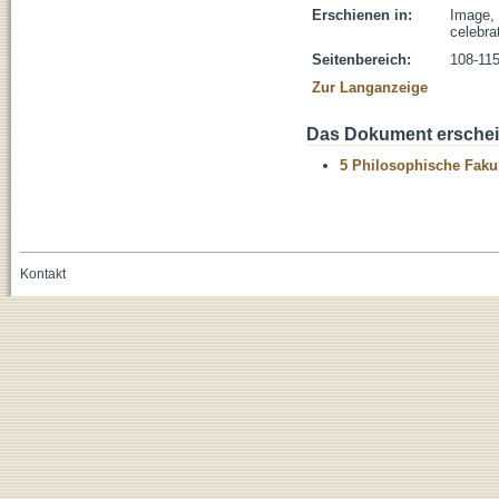
Erschienen in:
Image, 
celebra
Seitenbereich:
108-11
Zur Langanzeige
Das Dokument erschein
5 Philosophische Fakul
Kontakt