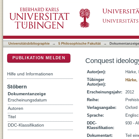
Conquest ideology, ritual, and material cultur
DSpace Repositorium (Manakin basiert)
Universitätsbibliographie
→
5 Philosophische Fakultät
→
Dokumentanzeig
PUBLIKATION MELDEN
Conquest ideology,
Autor(en):
Härke, 
Hilfe und Informationen
Tübinger
Härke,
Autor(en):
Stöbern
Erscheinungsjahr:
2012
Dokumentanzeige
Reihe:
Prehist
Erscheinungsdatum
Verlagsangabe:
Oxford
Autoren
Sprache:
Englisc
Titel
DDC-
930 - A
DDC-Klassifikation
Klassifikation:
Dokumentart:
Teil ei