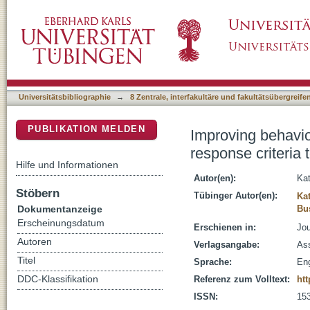
Improving behavioral performance under full a
DSpace Repositorium (Manakin basiert)
stimulus predictability
Universitätsbibliographie
→
8 Zentrale, interfakultäre und fakultätsübergreif
PUBLIKATION MELDEN
Improving behavior
response criteria 
Hilfe und Informationen
Autor(en):
Kat
Stöbern
Tübinger Autor(en):
Kat
Dokumentanzeige
Bu
Erscheinungsdatum
Erschienen in:
Jou
Autoren
Verlagsangabe:
As
Titel
Sprache:
Eng
DDC-Klassifikation
Referenz zum Volltext:
htt
ISSN:
15