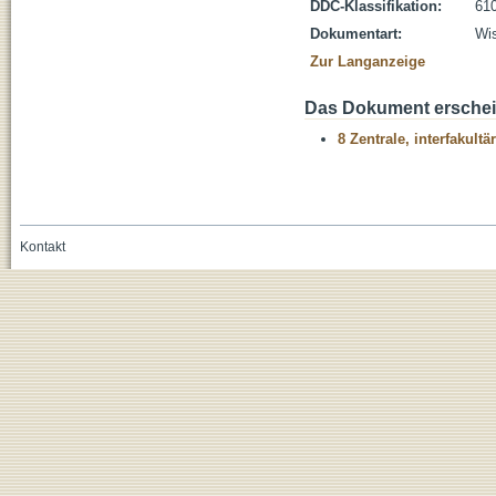
DDC-Klassifikation:
610
Dokumentart:
Wis
Zur Langanzeige
Das Dokument erschein
8 Zentrale, interfakult
Kontakt