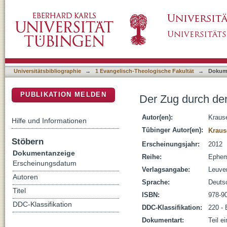
Der Zug durch den Jordan nach Josua 3–4 :
DSpace Repositorium (Manakin basiert)
Universitätsbibliographie
→
1 Evangelisch-Theologische Fakultät
→
Dokum
PUBLIKATION MELDEN
Der Zug durch de
Autor(en):
Kraus
Hilfe und Informationen
Tübinger Autor(en):
Kraus
Stöbern
Erscheinungsjahr:
2012
Dokumentanzeige
Reihe:
Epheme
Erscheinungsdatum
Verlagsangabe:
Leuven
Autoren
Sprache:
Deuts
Titel
ISBN:
978-9
DDC-Klassifikation
DDC-Klassifikation:
220 - 
Dokumentart:
Teil e