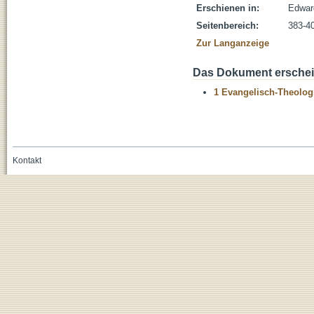
Erschienen in:
Edward
Seitenbereich:
383-4
Zur Langanzeige
Das Dokument erschein
1 Evangelisch-Theolog
Kontakt