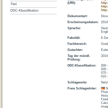
(URI):
http
Titel
http
http
DDC-Klassifikation
Dokumentart:
Disse
Erscheinungsdatum:
2014
Sprache:
Deut
Engl
Fakultät:
8 Zen
Fachbereich:
Grad
Gutachter:
Euler
Tag der mündl.
2014
Prüfung:
DDC-Klassifikation:
000 
500 
570 
610 
Schlagworte:
Netz
Freie Schlagwörter:
N
Phot
Horiz
Feed
Calc
Imag