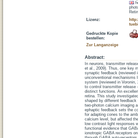
h
phot
Reti
Lizenz:
http
tueb
Gedruckte Kopie
bestellen:
Zur Langanzeige
Abstract:
In neurons, transmitter relea
et al., 2009). Thus, one key 
synaptic feedback (reviewed 
unconventional mechanisms li
system (reviewed in Voronin, 
to control transmitter release
distinct functions. An excel
retina. This study investigat
shaped by different feedback
two‐photon calcium imaging an
ephaptic feedback sets the co
for adapting cones to the amb
calcium level, but affected t
low contrast light responses w
functional evidence that GAB
ionotropic GABA receptors on
through GABA auto‐receptors o