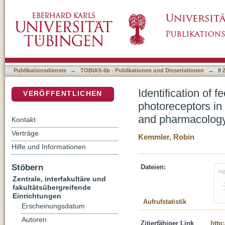
Identification of feedback mechanisms from h
DSpace Repositorium (Manakin basiert)
retina using two‐photon calcium imaging an
Publikationsdienste
→
TOBIAS-lib - Publikationen und Dissertationen
→
8 
Identification of
VERÖFFENTLICHEN
photoreceptors in
and pharmacolog
Kontakt
Verträge
Kemmler, Robin
Hilfe und Informationen
Stöbern
Dateien:
Zentrale, interfakultäre und
fakultätsübergreifende
Einrichtungen
Aufrufstatistik
Erscheinungsdatum
Autoren
Zitierfähiger Link
http