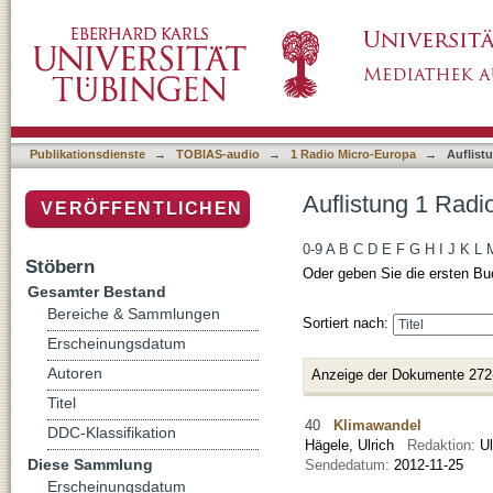
Auflistung 1 Radio Micro-Europa nach Titel
Publikationsdienste
→
TOBIAS-audio
→
1 Radio Micro-Europa
→
Auflist
Auflistung 1 Radi
VERÖFFENTLICHEN
0-9
A
B
C
D
E
F
G
H
I
J
K
L
Stöbern
Oder geben Sie die ersten Bu
Gesamter Bestand
Bereiche & Sammlungen
Sortiert nach:
Erscheinungsdatum
Autoren
Anzeige der Dokumente 272
Titel
40
Klimawandel
DDC-Klassifikation
Hägele, Ulrich
Redaktion:
U
Diese Sammlung
Sendedatum:
2012-11-25
Erscheinungsdatum