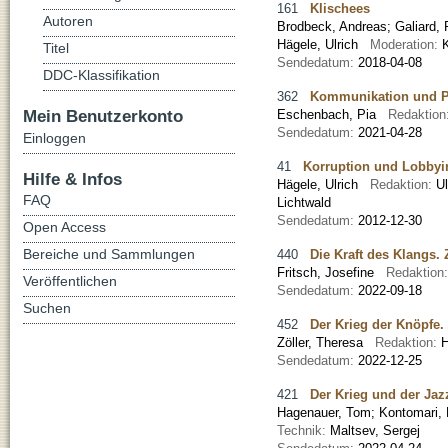
161
Klischees
Autoren
Brodbeck, Andreas
;
Galiard, 
Hägele, Ulrich
Moderation:
Titel
Sendedatum:
2018-04-08
DDC-Klassifikation
362
Kommunikation und Ps
Mein Benutzerkonto
Eschenbach, Pia
Redaktion
Sendedatum:
2021-04-28
Einloggen
41
Korruption und Lobbyi
Hilfe & Infos
Hägele, Ulrich
Redaktion:
U
FAQ
Lichtwald
Sendedatum:
2012-12-30
Open Access
Bereiche und Sammlungen
440
Die Kraft des Klangs.
Fritsch, Josefine
Redaktion
Veröffentlichen
Sendedatum:
2022-09-18
Suchen
452
Der Krieg der Knöpfe.
Zöller, Theresa
Redaktion:
H
Sendedatum:
2022-12-25
421
Der Krieg und der Jaz
Hagenauer, Tom
;
Kontomari, 
Technik:
Maltsev, Sergej