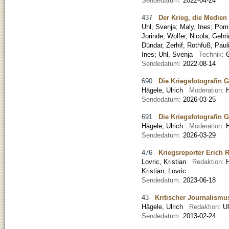
Sendedatum:
2022-04-24
437
Der Krieg, die Medien
Uhl, Svenja
;
Maly, Ines
;
Pomm
Jorinde
;
Wolfer, Nicola
;
Gehri
Dündar, Zerhif
;
Rothfuß, Paul
Ines; Uhl, Svenja
Technik:
Sendedatum:
2022-08-14
690
Die Kriegsfotografin G
Hägele, Ulrich
Moderation:
Sendedatum:
2026-03-25
691
Die Kriegsfotografin G
Hägele, Ulrich
Moderation:
Sendedatum:
2026-03-29
476
Kriegsreporter Erich R
Lovric, Kristian
Redaktion:
Kristian, Lovric
Sendedatum:
2023-06-18
43
Kritischer Journalismus
Hägele, Ulrich
Redaktion:
U
Sendedatum:
2013-02-24