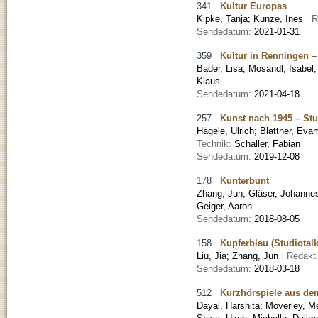
341
Kultur Europas
Kipke, Tanja
;
Kunze, Ines
R
Sendedatum:
2021-01-31
359
Kultur in Renningen –
Bader, Lisa
;
Mosandl, Isabel
Klaus
Sendedatum:
2021-04-18
257
Kunst nach 1945 – St
Hägele, Ulrich
;
Blattner, Eva
Technik:
Schaller, Fabian
Sendedatum:
2019-12-08
178
Kunterbunt
Zhang, Jun
;
Gläser, Johanne
Geiger, Aaron
Sendedatum:
2018-08-05
158
Kupferblau (Studiotalk
Liu, Jia
;
Zhang, Jun
Redakt
Sendedatum:
2018-03-18
512
Kurzhörspiele aus de
Dayal, Harshita
;
Moverley, M