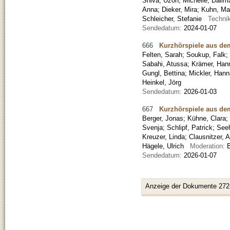
Shiva
;
Uzoh, Michelle
;
Dallm
Anna
;
Dieker, Mira
;
Kuhn, Ma
Schleicher, Stefanie
Techni
Sendedatum:
2024-01-07
666
Kurzhörspiele aus de
Felten, Sarah
;
Soukup, Falk
;
Sabahi, Atussa
;
Krämer, Han
Gungl, Bettina
;
Mickler, Han
Heinkel, Jörg
Sendedatum:
2026-01-03
667
Kurzhörspiele aus de
Berger, Jonas
;
Kühne, Clara
;
Svenja
;
Schlipf, Patrick
;
See
Kreuzer, Linda
;
Clausnitzer, 
Hägele, Ulrich
Moderation:
Sendedatum:
2026-01-07
Anzeige der Dokumente 272