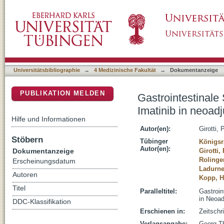
Gastrointestinale Stromatumore größer als 2
DSpace Repositorium (Manakin basiert)
Intention
Universitätsbibliographie
→
4 Medizinische Fakultät
→
Dokumentanzeige
PUBLIKATION MELDEN
Gastrointestinale
Imatinib in neoadj
Hilfe und Informationen
Autor(en):
Girotti, P
Stöbern
Tübinger
Königsra
Autor(en):
Dokumentanzeige
Girotti,
Rolinge
Erscheinungsdatum
Ladurne
Autoren
Kopp, H
Titel
Paralleltitel:
Gastroin
in Neoad
DDC-Klassifikation
Erschienen in:
Zeitschr
Verlagsangabe:
Georg T