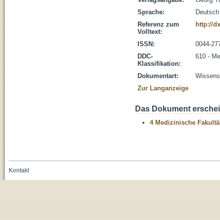
Sprache:
Deutsch
Referenz zum
http://d
Volltext:
ISSN:
0044-27
DDC-
610 - Me
Klassifikation:
Dokumentart:
Wissensc
Zur Langanzeige
Das Dokument erschein
4 Medizinische Fakultä
Kontakt